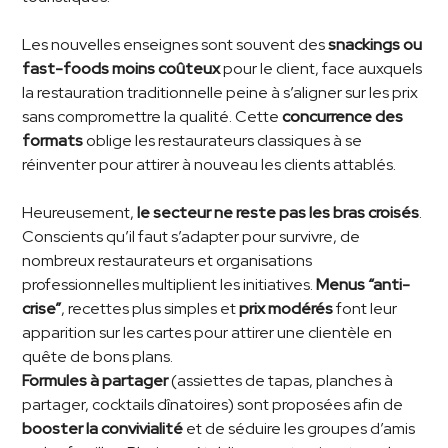
Les nouvelles enseignes sont souvent des
snackings ou
fast-foods moins coûteux
pour le client, face auxquels
la restauration traditionnelle peine à s’aligner sur les prix
sans compromettre la qualité. Cette
concurrence des
formats
oblige les restaurateurs classiques à se
réinventer pour attirer à nouveau les clients attablés.
Heureusement,
le secteur ne reste pas les bras croisés
.
Conscients qu’il faut s’adapter pour survivre, de
nombreux restaurateurs et organisations
professionnelles multiplient les initiatives.
Menus “anti-
crise”
, recettes plus simples et
prix modérés
font leur
apparition sur les cartes pour attirer une clientèle en
quête de bons plans.
Formules à partager
(assiettes de tapas, planches à
partager, cocktails dînatoires) sont proposées afin de
booster la convivialité
et de séduire les groupes d’amis