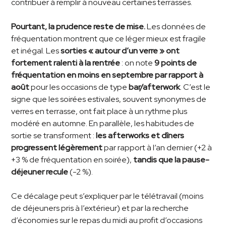
contribuer à remplir à nouveau certaines terrasses.
Pourtant, la prudence reste de mise.
Les données de
fréquentation montrent que ce léger mieux est fragile
et inégal. Les
sorties « autour d’un verre » ont
fortement ralenti à la rentrée
: on note
9 points de
fréquentation en moins en septembre par rapport à
août
pour les occasions de type
bar/afterwork
. C’est le
signe que les soirées estivales, souvent synonymes de
verres en terrasse, ont fait place à un rythme plus
modéré en automne. En parallèle, les habitudes de
sortie se transforment :
les afterworks et dîners
progressent légèrement
par rapport à l’an dernier (+2 à
+3 % de fréquentation en soirée),
tandis que la pause-
déjeuner recule
(-2 %).
Ce décalage peut s’expliquer par le télétravail (moins
de déjeuners pris à l’extérieur) et par la recherche
d’économies sur le repas du midi au profit d’occasions