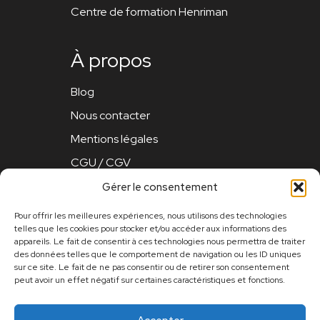
Centre de formation Henriman
À propos
Blog
Nous contacter
Mentions légales
CGU / CGV
Politique de confidentialité
Gérer le consentement
Pour offrir les meilleures expériences, nous utilisons des technologies
Tarifs
telles que les cookies pour stocker et/ou accéder aux informations des
appareils. Le fait de consentir à ces technologies nous permettra de traiter
des données telles que le comportement de navigation ou les ID uniques
Consulter les tarifs
sur ce site. Le fait de ne pas consentir ou de retirer son consentement
peut avoir un effet négatif sur certaines caractéristiques et fonctions.
Suivez-nous